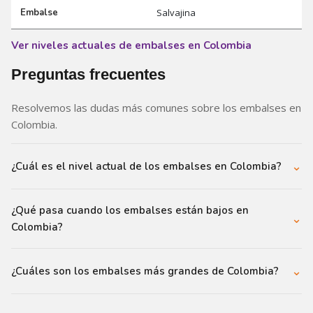
Embalse
Salvajina
Ver niveles actuales de embalses en Colombia
Preguntas frecuentes
Resolvemos las dudas más comunes sobre los embalses en
Colombia.
⌄
¿Cuál es el nivel actual de los embalses en Colombia?
El nivel de los embalses en Colombia varía semana a semana
¿Qué pasa cuando los embalses están bajos en
según las condiciones hidrológicas y la demanda del sistema
⌄
eléctrico. XM publica de forma oficial los datos actualizados de
Colombia?
capacidad útil (en GWh y en porcentaje) para cada embalse del
Cuando el nivel de los embalses cae por debajo de umbrales
Sistema Interconectado Nacional. Consulta los valores más
⌄
críticos, el Sistema Interconectado Nacional debe compensar
¿Cuáles son los embalses más grandes de Colombia?
recientes en nuestra sección de datos hidrológicos.
con generación térmica, lo que eleva los costos de la energía y
Los embalses de mayor capacidad en Colombia incluyen el
puede generar alertas de abastecimiento. XM monitorea