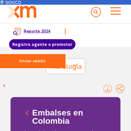
Menú del Usuario
Menu principal
Reporte 2024
Registro agente o promotor
Iniciar sesión
Pasar al contenido principal
Hidrología
Hidrología
Embalses en
Colombia