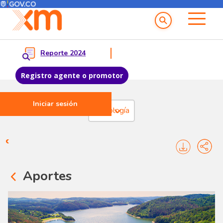
Menú del Usuario
Menu principal
Reporte 2024
Registro agente o promotor
Iniciar sesión
Pasar al contenido principal
Hidrología
Hidrología
Aportes