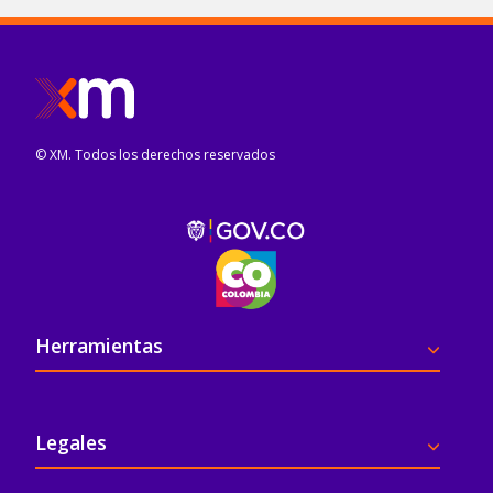
© XM. Todos los derechos reservados
Pie de página
Herramientas
Legales