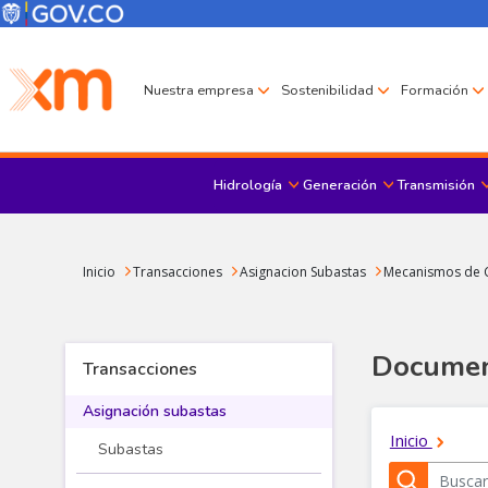
Pasar al contenido principal
Menú Corporativo
Menú de encabezado
Nuestra empresa
Sostenibilidad
Formación
Hidrología
Generación
Transmisión
Sobrescribir enlaces de ayuda a la navegación
Inicio
Transacciones
Asignacion Subastas
Mecanismos de C
Document
Transacciones
Asignación subastas
Subastas