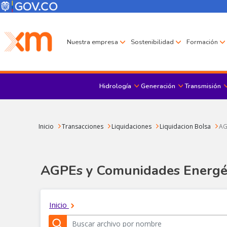
Pasar al contenido principal
Menú Corporativo
Menú de encabezado
Nuestra empresa
Sostenibilidad
Formación
Hidrología
Generación
Transmisión
Sobrescribir enlaces de ayuda a la navegación
Inicio
Transacciones
Liquidaciones
Liquidacion Bolsa
AG
AGPEs y Comunidades Energé