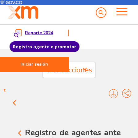
Menú del Usuario
Menu principal
Reporte 2024
Registro agente o promotor
Iniciar sesión
Pasar al contenido principal
Transacciones
Transacciones - Registros
Registro de agentes ante