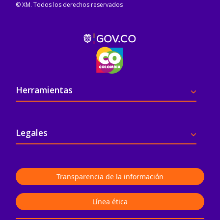
© XM. Todos los derechos reservados
Pie de página
Herramientas
Legales
Transparencia de la información
Línea ética