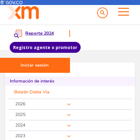
Menú del Usuario
Menu principal
Reporte 2024
Registro agente o promotor
Iniciar sesión
Pasar al contenido principal
Proveedores
Información de interés
Boletín Doble Vía
2026
2025
2024
2023