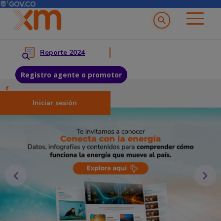
Menú del Usuario
Menu principal
Reporte 2024
Registro agente o promotor
Pasar al contenido principal
Iniciar sesión