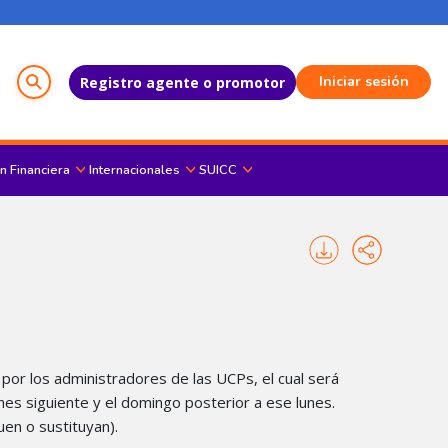
Menú del Usuario
Iniciar sesión
Registro agente o promotor
n Financiera
Internacionales
SUICC
por los administradores de las UCPs, el cual será
s siguiente y el domingo posterior a ese lunes.
en o sustituyan).