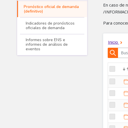
En caso de n
Pronóstico oficial de demanda
(definitivo)
Consumo - informes demanda
/INFORMACI
Para conocer 
Indicadores de pronósticos
oficiales de demanda
Informes sobre ENS e
informes de análisis de
eventos