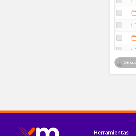
Pie de página
Herramientas