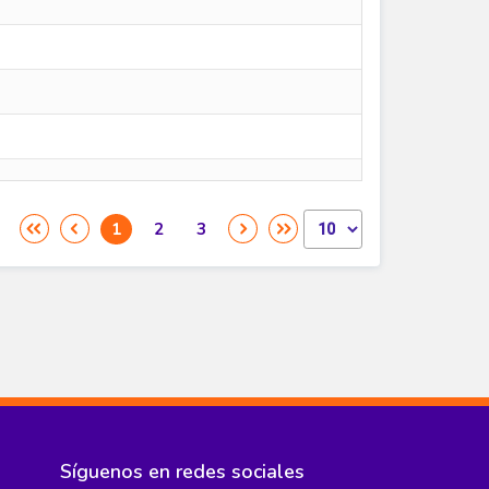
Síguenos en redes sociales