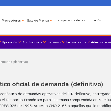
Transparencia de la información
Proveedores
Sala de Prensa
Operación
Resoluciones
Consumo
Transacciones
Administració
Menu principal
Demanda (definitivo)
ico oficial de demanda (definitivo)
pronóstico de demandas operativas del SIN definitivo, entregado 
el Despacho Económico para la semana comprendida entre el lune
CREG 025 de 1995, Acuerdo CNO 2165 o aquellos que lo modifiqu