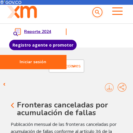
Menú del Usuario
Menu principal
Reporte 2024
Registro agente o promotor
Iniciar sesión
Pasar al contenido principal
Transacciones
Transacciones - Registros
Fronteras canceladas por
acumulación de fallas
Publicación mensual de las fronteras canceladas por
acumulación de fallas conforme al artículo 36 de la