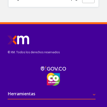
© XM. Todos los derechos reservados
Pie de página
Herramientas