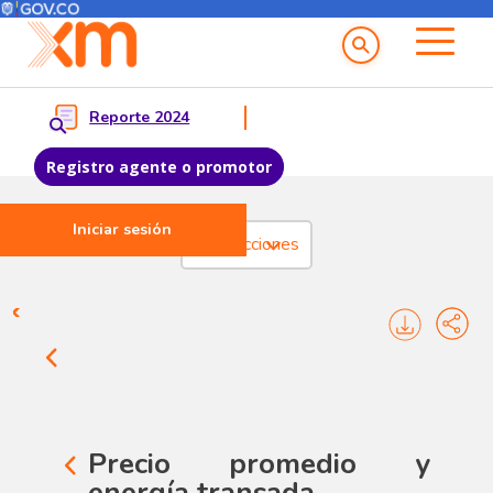
Menú del Usuario
Menu principal
Reporte 2024
Registro agente o promotor
Iniciar sesión
Pasar al contenido principal
Transacciones
Transacciones - Registros
Precio promedio y
energía transada