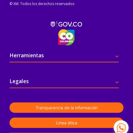
© XM. Todos los derechos reservados
Pie de página
Herramientas
Legales
Transparencia de la información
Línea ética