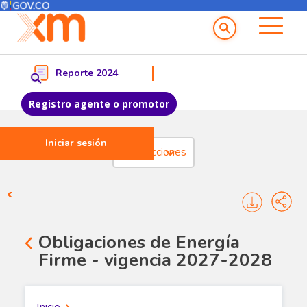
Menú del Usuario
Menu principal
Reporte 2024
Registro agente o promotor
Iniciar sesión
Pasar al contenido principal
Transacciones
Transacciones - Cargo por co
Obligaciones de Energía
Firme - vigencia 2027-2028