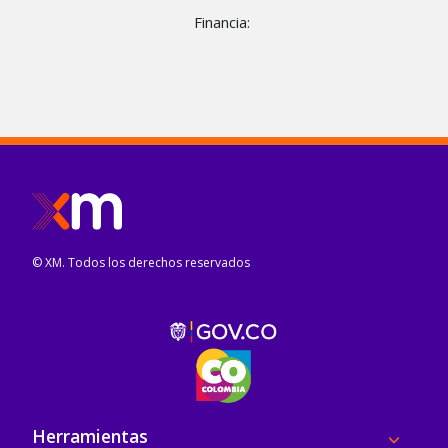
Financia:
© XM. Todos los derechos reservados
Pie de página
Herramientas