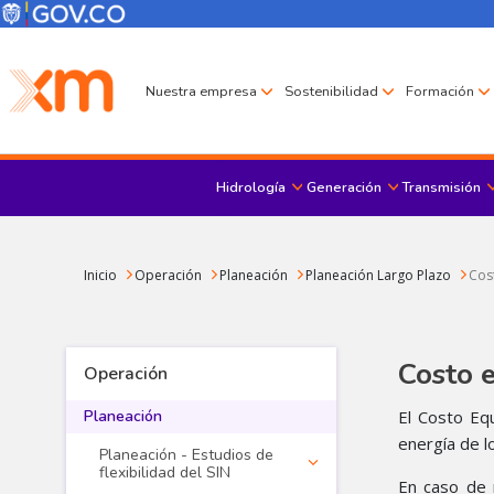
Pasar al contenido principal
Menú Corporativo
Menú de encabezado
Nuestra empresa
Sostenibilidad
Formación
Hidrología
Generación
Transmisión
Sobrescribir enlaces de ayuda a la navegación
Inicio
Operación
Planeación
Planeación Largo Plazo
Cost
Costo e
Operación
Planeación
El Costo Eq
energía de l
Planeación - Estudios de
flexibilidad del SIN
En caso de 