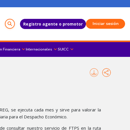
Menú del Usuario
Iniciar sesión
Registro agente o promotor
n Financiera
Internacionales
SUICC
REG, se ejecuta cada mes y sirve para valorar la
iaria para el Despacho Económico.​
de consultar nuestro servicio de FTPS en la ruta