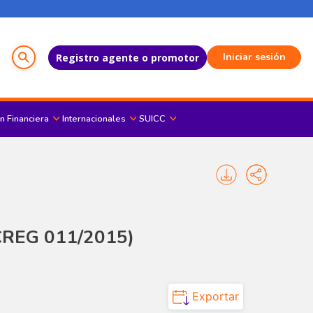
Menú del Usuario
Iniciar sesión
Registro agente o promotor
n Financiera
Internacionales
SUICC
 CREG 011/2015)