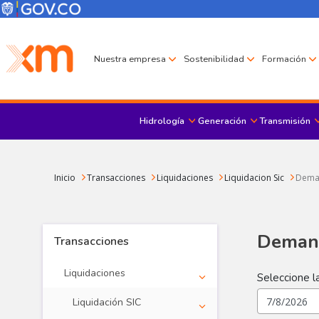
Pasar al contenido principal
Menú Corporativo
Menú de encabezado
Nuestra empresa
Sostenibilidad
Formación
Hidrología
Generación
Transmisión
Sobrescribir enlaces de ayuda a la navegación
Inicio
Transacciones
Liquidaciones
Liquidacion Sic
Deman
Demand
Transacciones
Liquidaciones
Liquidación SIC