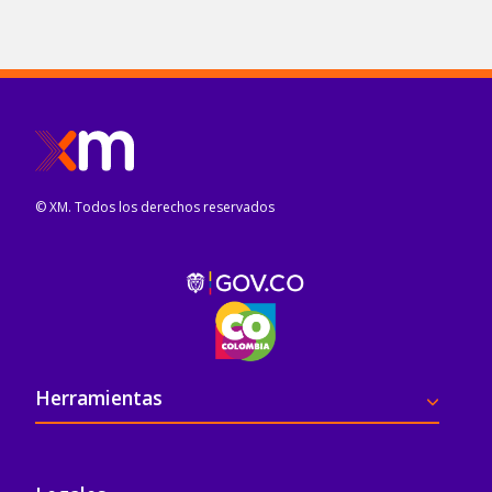
© XM. Todos los derechos reservados
Pie de página
Herramientas