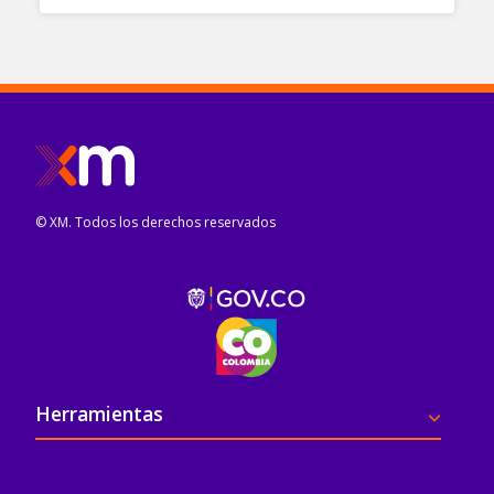
© XM. Todos los derechos reservados
Pie de página
Herramientas