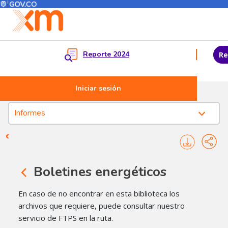
Menú del Usuario
Menu pr
Reporte 2024
Re
Iniciar sesión
Pasar al contenido principal
Nuestra empresa - Informes de la operación y mercado
Informes
Boletines energético​s
En caso de no encontrar en esta biblioteca los
archivos que requiere, puede consultar nuestro
servicio de FTPS en la ruta.