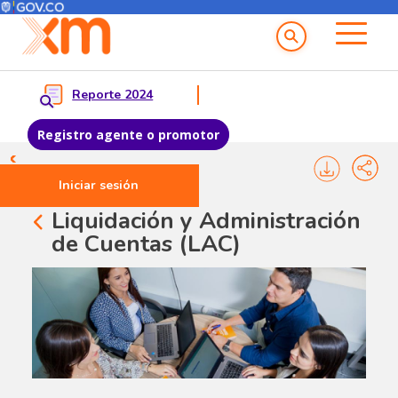
Menú del Usuario
Menu principal
Reporte 2024
Registro agente o promotor
Pasar al contenido principal
Iniciar sesión
Liquidación y Administración
de Cuentas (LAC)