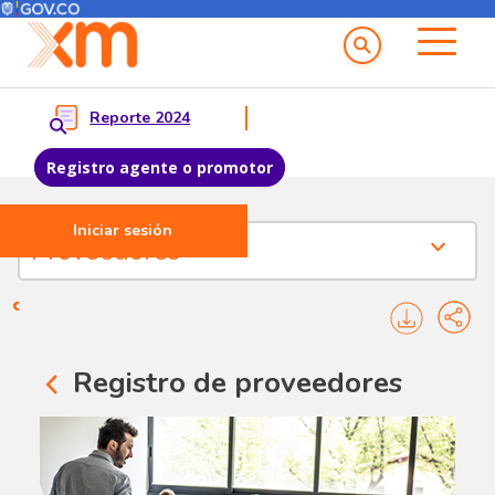
Menú del Usuario
Menu principal
Reporte 2024
Registro agente o promotor
Iniciar sesión
Pasar al contenido principal
Proveedores - servicios a proveedores
Proveedores
Registro de proveedores