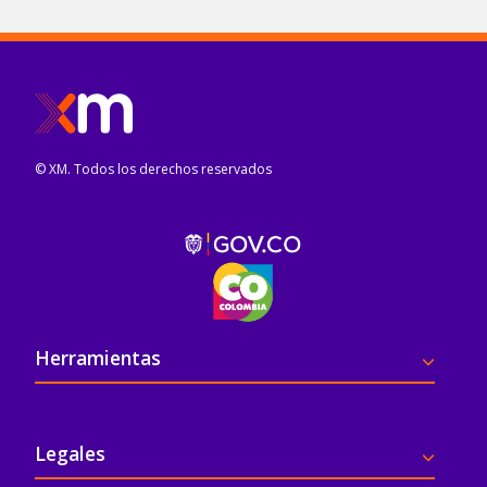
© XM. Todos los derechos reservados
Pie de página
Herramientas
Legales