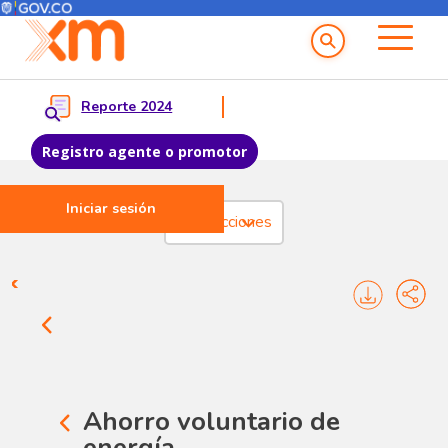
Menú del Usuario
Menu principal
Reporte 2024
Registro agente o promotor
Iniciar sesión
Pasar al contenido principal
Transacciones
Transacciones Liquidaciones 
Ahorro voluntario de
energía