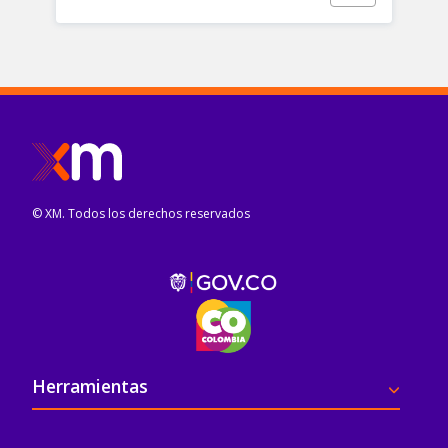
© XM. Todos los derechos reservados
Pie de página
Herramientas