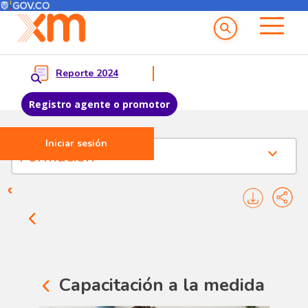
Menú del Usuario
Menu principal
Reporte 2024
Registro agente o promotor
Iniciar sesión
Pasar al contenido principal
Nuestra Empresa - Formación
Formación
Capacitación a la medida