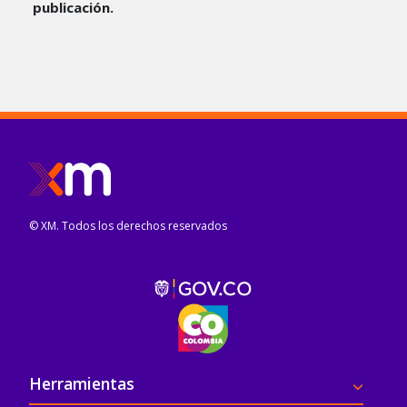
publicación.
© XM. Todos los derechos reservados
Pie de página
Herramientas