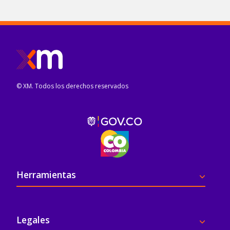
© XM. Todos los derechos reservados
Pie de página
Herramientas
Legales