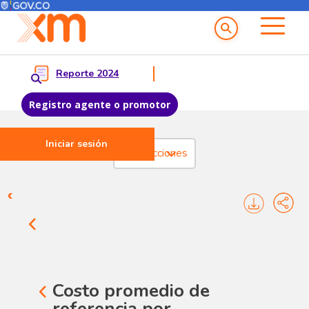
Menú del Usuario
Menu principal
Reporte 2024
Registro agente o promotor
Iniciar sesión
Pasar al contenido principal
Transacciones
Transacciones - Cargo por co
Costo promedio de
referencia por