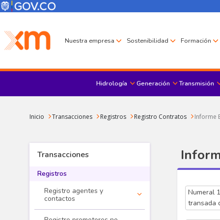
Pasar al contenido principal
Menú Corporativo
Menú de encabezado
Nuestra empresa
Sostenibilidad
Formación
Hidrología
Generación
Transmisión
Sobrescribir enlaces de ayuda a la navegación
Inicio
Transacciones
Registros
Registro Contratos
Informe E
Inform
Transacciones
Registros
Registro agentes y
Numeral 1
contactos
transada 
Registro promotores no