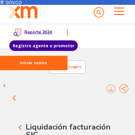
Menú del Usuario
Menu principal
Reporte 2024
Registro agente o promotor
Iniciar sesión
Pasar al contenido principal
Transacciones
Transacciones - Formatos ins
Liquidación facturación
SIC