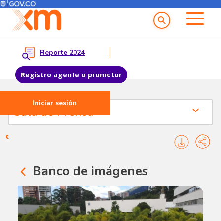
Menú del Usuario
Menu principal
Reporte 2024
Registro agente o promotor
Iniciar sesión
Pasar al contenido principal
Sala de Prensa
Sala de Prensa
Banco de imágenes