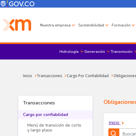
Pasar al contenido principal
Menú Corporativo
Menú de encabezado
Nuestra empresa
Sostenibilidad
Formación
Hidrología
Generación
Transmisión
Sobrescribir enlaces de ayuda a la navegación
Inicio
Transacciones
Cargo Por Confiabilidad
Obligaciones
Obligaciones
Transacciones
Cargo por confiabilidad
Menú de transición de corto
y largo plazo