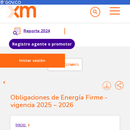
Menú del Usuario
Menu principal
Reporte 2024
Registro agente o promotor
Iniciar sesión
Pasar al contenido principal
Transacciones
Transacciones - Cargo por co
Obligaciones de Energía Firme -
vigencia 2025 – 2026