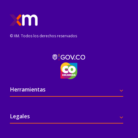
© XM. Todos los derechos reservados
Pie de página
Herramientas
Legales