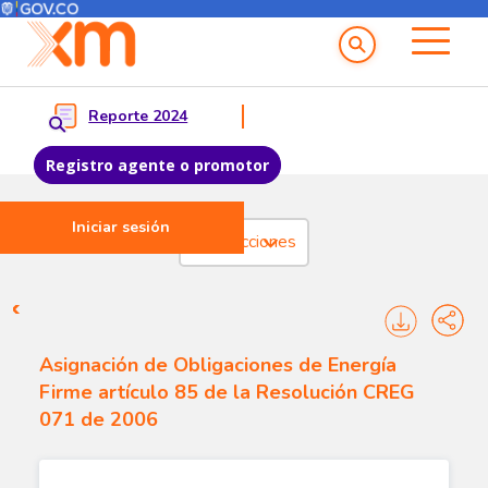
Menú del Usuario
Menu principal
Reporte 2024
Registro agente o promotor
Iniciar sesión
Pasar al contenido principal
Transacciones
Transacciones - Cargo por co
Asignación de Obligaciones de Energía
Firme artículo 85 de la Resolución CREG
071 de 2006