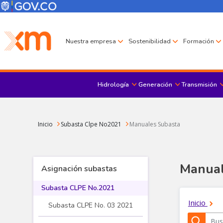
Pasar al contenido principal
Menú Corporativo
Menú de encabezado
Nuestra empresa
Sostenibilidad
Formación
Hidrología
Generación
Transmisión
Sobrescribir enlaces de ayuda a la navegación
Inicio
Subasta Clpe No2021
Manuales Subasta
Manual
Asignación subastas
Subasta CLPE No.2021
Subasta CLPE No. 03 2021