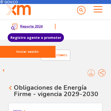
Menú del Usuario
Menu principal
Reporte 2024
Registro agente o promotor
Iniciar sesión
Pasar al contenido principal
Transacciones
Transacciones - Cargo por co
Obligaciones de Energía
Firme - vigencia 2029-2030