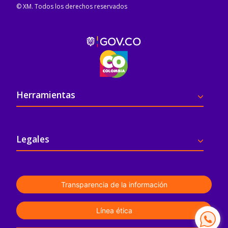
© XM. Todos los derechos reservados
Pie de página
Herramientas
Legales
Transparencia de la información
Línea ética