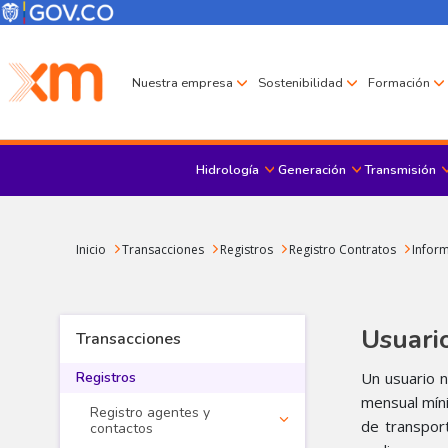
Pasar al contenido principal
Menú Corporativo
Menú de encabezado
Nuestra empresa
Sostenibilidad
Formación
Hidrología
Generación
Transmisión
Sobrescribir enlaces de ayuda a la navegación
Inicio
Transacciones
Registros
Registro Contratos
Inform
Usuario
Transacciones
Registros
Un usuario 
mensual míni
Registro agentes y
de transpor
contactos