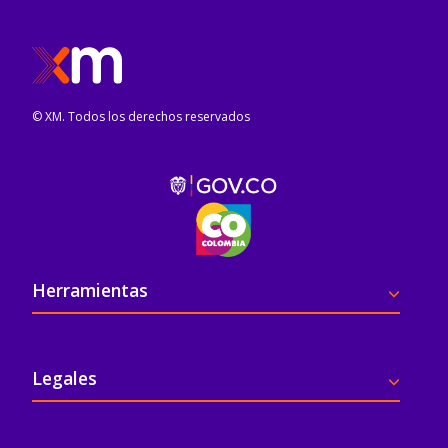
© XM. Todos los derechos reservados
Pie de página
Herramientas
Legales