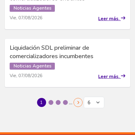
Noticias Agentes
Vie, 07/08/2026
Leer más.
Liquidación SDL preliminar de
comercializadores incumbentes
Noticias Agentes
Vie, 07/08/2026
Leer más.
Pagination
…
1
Page
Page
Page
2
3
4
Página actual