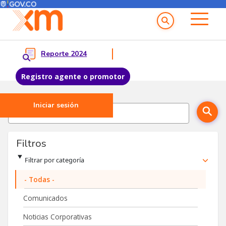
Menú del Usuario
Menu principal
Reporte 2024
Registro agente o promotor
Iniciar sesión
Pasar al contenido principal
Buscar palabra clave
Filtros
Filtrar por categoría
- Todas -
Comunicados
Noticias Corporativas