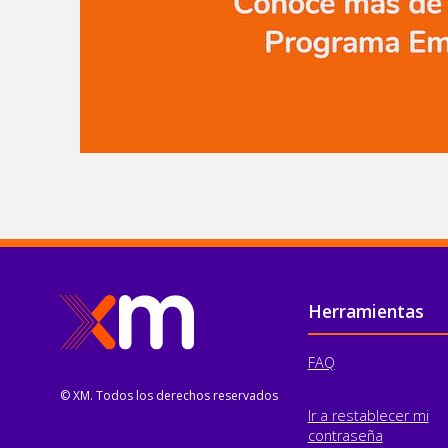
Pie de página
Herramientas
FAQ
© XM. Todos los derechos reservados
Ir a restablecer mi
contraseña