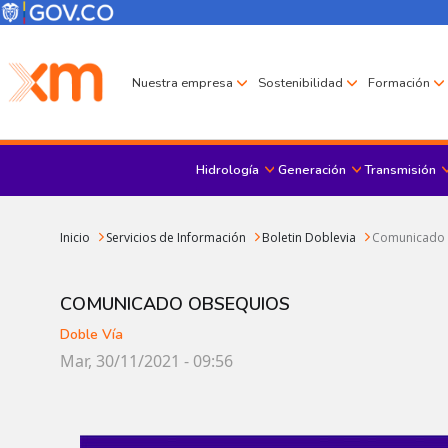
Pasar al contenido principal
Menú Corporativo
Menú de encabezado
Nuestra empresa
Sostenibilidad
Formación
Hidrología
Generación
Transmisión
Sobrescribir enlaces de ayuda a la navegación
Inicio
Servicios de Información
Boletin Doblevia
Comunicado
COMUNICADO OBSEQUIOS
Doble Vía
Mar, 30/11/2021 - 09:56