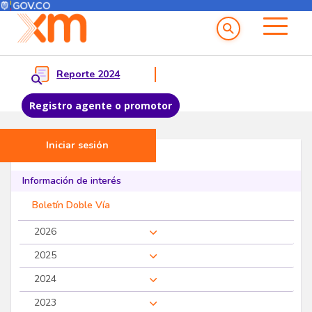
Menú del Usuario
Menu principal
Reporte 2024
Registro agente o promotor
Iniciar sesión
Pasar al contenido principal
Proveedores
Información de interés
Boletín Doble Vía
2026
2025
2024
2023