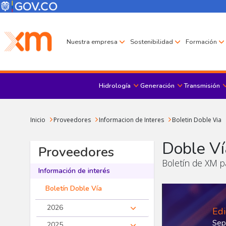
Pasar al contenido principal
Menú Corporativo
Menú de encabezado
Nuestra empresa
Sostenibilidad
Formación
Hidrología
Generación
Transmisión
Sobrescribir enlaces de ayuda a la navegación
Inicio
Proveedores
Informacion de Interes
Boletin Doble Via
Doble Ví
Proveedores
Boletín de XM p
Información de interés
Boletín Doble Vía
2026
Edi
Sep
2025