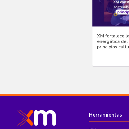
XM fortalece l
energética del
principios cult
Pie de página
Herramientas