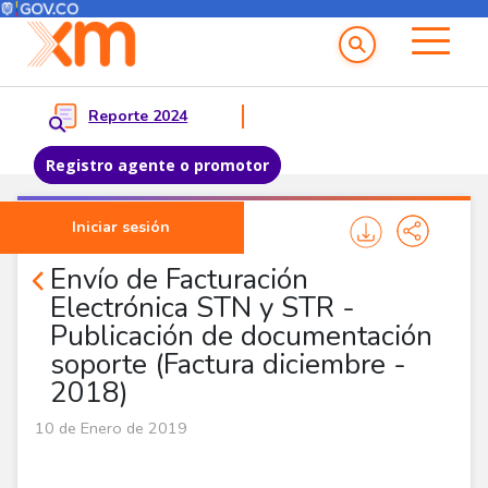
Menú del Usuario
Menu principal
Reporte 2024
Registro agente o promotor
Pasar al contenido principal
Iniciar sesión
Noticias Agentes
Envío de Facturación
Electrónica STN y STR -
Publicación de documentación
soporte (Factura diciembre -
2018)
10 de Enero de 2019