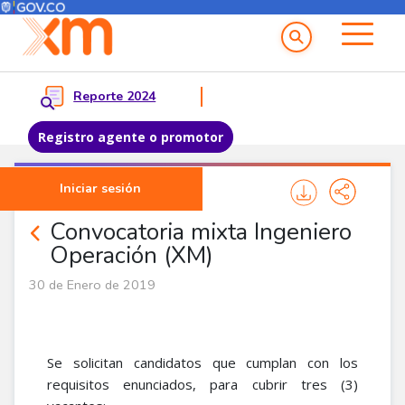
Menú del Usuario
Menu principal
Reporte 2024
Registro agente o promotor
Pasar al contenido principal
Iniciar sesión
Noticias Corporativas
Convocatoria mixta Ingeniero
Operación (XM)
30 de Enero de 2019
Se solicitan candidatos que cumplan con los
requisitos enunciados, para cubrir tres (3)