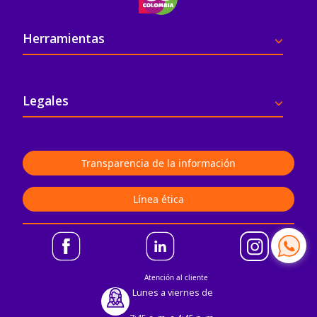
Pie de página
Herramientas
Legales
Transparencia de la información
Línea ética
Atención al cliente
Lunes a viernes de