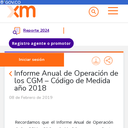
Menú del Usuario
Menu principal
Reporte 2024
Registro agente o promotor
Pasar al contenido principal
Iniciar sesión
Noticias Agentes
Informe Anual de Operación de
los CGM – Código de Medida
año 2018
08 de Febrero de 2019
Recordamos que el Informe Anual de Operación