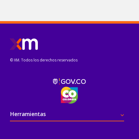
© XM. Todos los derechos reservados
Pie de página
Herramientas