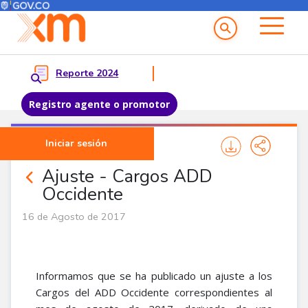
Menú del Usuario
Menu principal
Reporte 2024
Registro agente o promotor
Pasar al contenido principal
Iniciar sesión
Noticias Agentes
Ajuste - Cargos ADD
Occidente
16 de Agosto de 2017
Informamos que se ha publicado un ajuste a los
Cargos del ADD Occidente correspondientes al