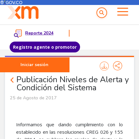
Menú del Usuario
Menu principal
Reporte 2024
Registro agente o promotor
Pasar al contenido principal
Iniciar sesión
Noticias Agentes
Publicación Niveles de Alerta y
Condición del Sistema
25 de Agosto de 2017
Informamos que dando cumplimiento con lo
establecido en las resoluciones CREG 026 y 155