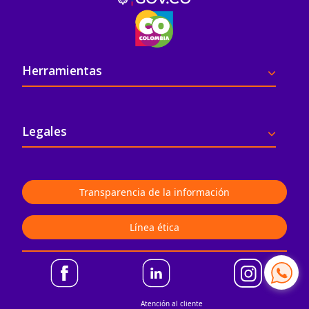
Pie de página
Herramientas
Legales
Transparencia de la información
Línea ética
Atención al cliente