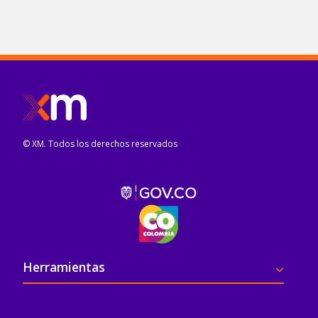
© XM. Todos los derechos reservados
Pie de página
Herramientas