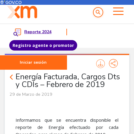
Menú del Usuario
Menu principal
Reporte 2024
Registro agente o promotor
Pasar al contenido principal
Iniciar sesión
Noticias Agentes
Energía Facturada, Cargos Dts
y CDIs – Febrero de 2019
29 de Marzo de 2019
Informamos que se encuentra disponible el
reporte de Energía efectuado por cada