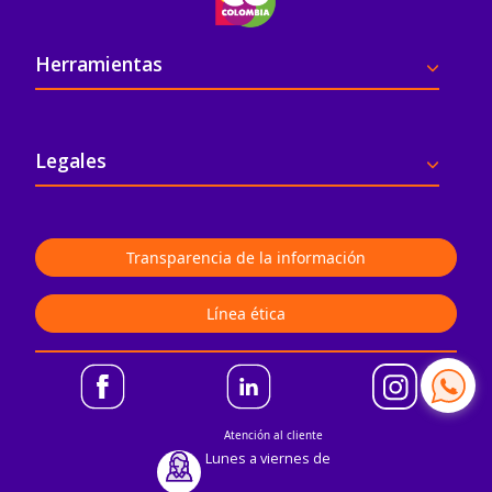
Pie de página
Herramientas
Legales
Transparencia de la información
Línea ética
Atención al cliente
Lunes a viernes de