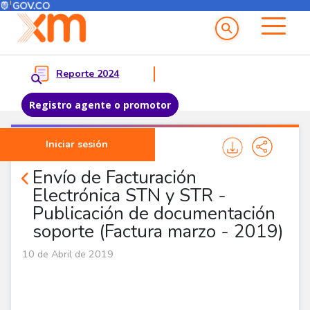
Menú del Usuario
Menu principal
Reporte 2024
Registro agente o promotor
Pasar al contenido principal
Iniciar sesión
Noticias Agentes
Envío de Facturación
Electrónica STN y STR -
Publicación de documentación
soporte (Factura marzo - 2019)
10 de Abril de 2019