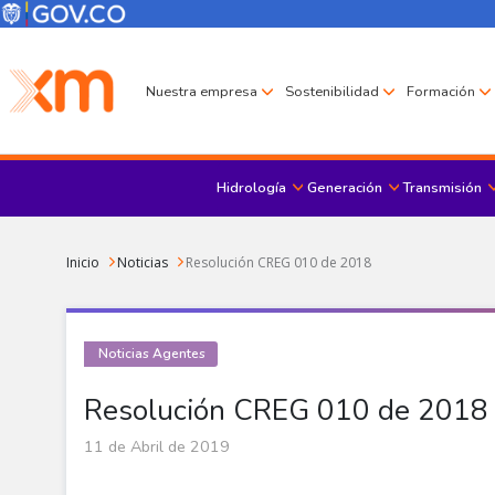
Pasar al contenido principal
Menú Corporativo
Menú de encabezado
Nuestra empresa
Sostenibilidad
Formación
Hidrología
Generación
Transmisión
Sobrescribir enlaces de ayuda a la navegación
Inicio
Noticias
Resolución CREG 010 de 2018
Noticias Agentes
Resolución CREG 010 de 2018
11 de Abril de 2019