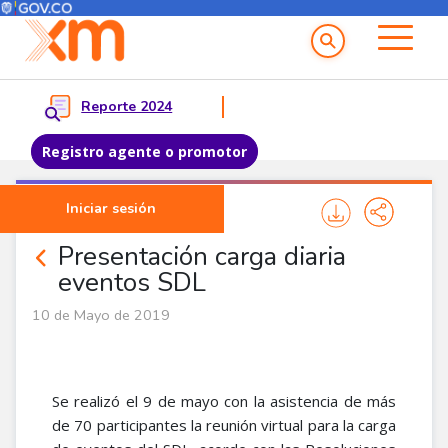
Menú del Usuario
Menu principal
Reporte 2024
Registro agente o promotor
Pasar al contenido principal
Iniciar sesión
Noticias Agentes
Presentación carga diaria
eventos SDL
10 de Mayo de 2019
Se realizó el 9 de mayo con la asistencia de más
de 70 participantes la reunión virtual para la carga