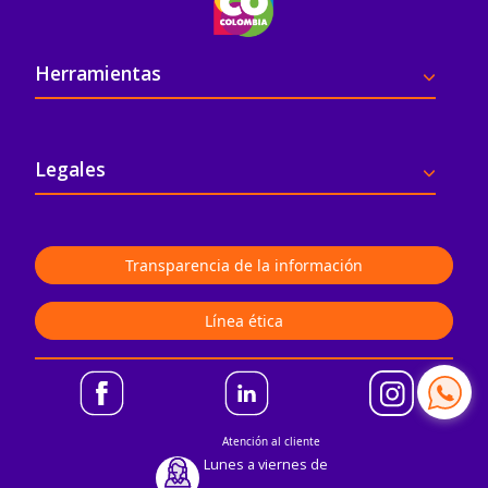
Pie de página
Herramientas
Legales
Transparencia de la información
Línea ética
Atención al cliente
Lunes a viernes de