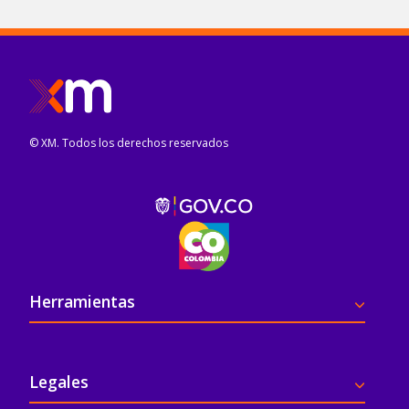
© XM. Todos los derechos reservados
Pie de página
Herramientas
Legales