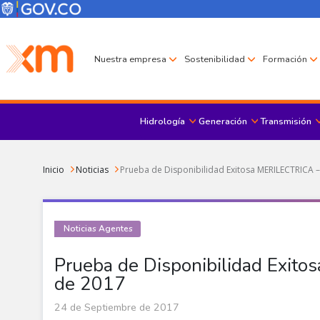
Pasar al contenido principal
Menú Corporativo
Menú de encabezado
Nuestra empresa
Sostenibilidad
Formación
Hidrología
Generación
Transmisión
Sobrescribir enlaces de ayuda a la navegación
Inicio
Noticias
Prueba de Disponibilidad Exitosa MERILECTRICA 
Noticias Agentes
Prueba de Disponibilidad Exit
de 2017
24 de Septiembre de 2017