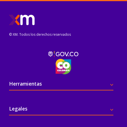
© XM. Todos los derechos reservados
Pie de página
Herramientas
Legales