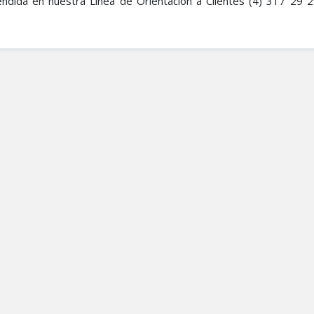
endida en nuestra Línea de Orientación a Clientes (4) 317 29 29