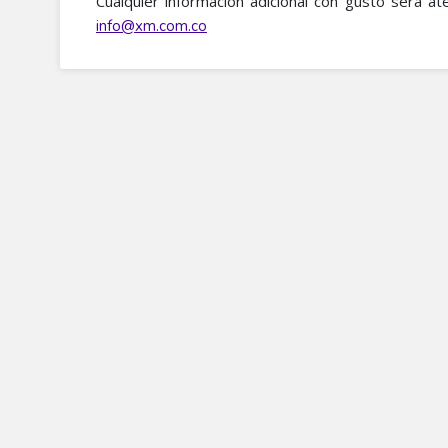
Cualquier información adicional con gusto será at
info@xm.com.co