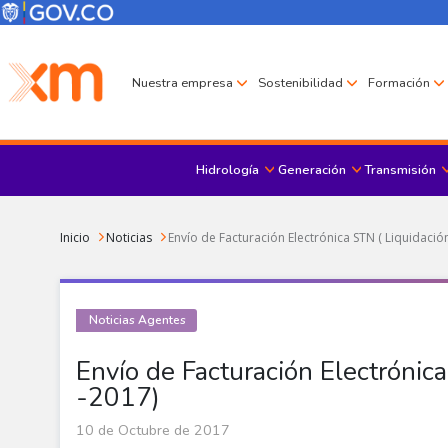
Pasar al contenido principal
Menú Corporativo
Menú de encabezado
Nuestra empresa
Sostenibilidad
Formación
Hidrología
Generación
Transmisión
Sobrescribir enlaces de ayuda a la navegación
Inicio
Noticias
Envío de Facturación Electrónica STN ( Liquidaci
Noticias Agentes
Envío de Facturación Electrónic
-2017)
10 de Octubre de 2017