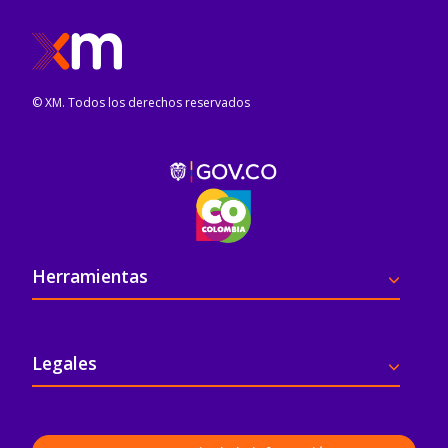
© XM. Todos los derechos reservados
Pie de página
Herramientas
Legales